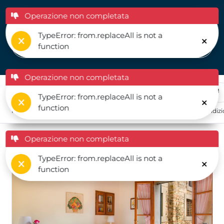
Operazione non completata
Italiano (IT)
TypeError: from.replaceAll is not a
function
Operazione non completata
TypeError: from.replaceAll is not a
function
Piscina privata
Internet
Animali ammessi
Aria condiz
Operazione non completata
8
risultati
Prezzo - Crescente
TypeError: from.replaceAll is not a
function