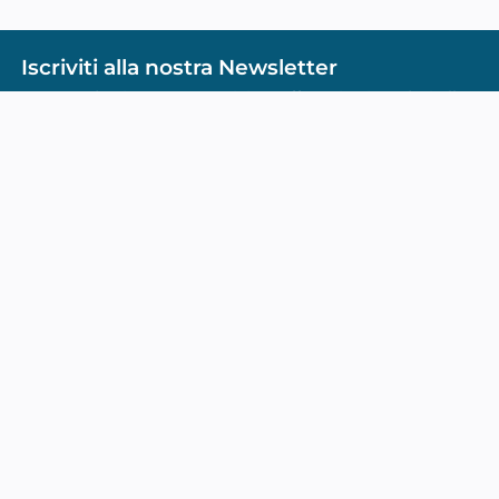
Iscriviti alla nostra Newsletter
Non perderti nessuna notizia e offerta iscrivendoti alla
nostra Newsletter
Iscriviti
Inviando la propria mail si acconsente al
trattamento dei dati per l'invio di comunicazioni
commerciali
Informativa Sulla Privacy